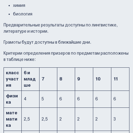
химия
биология
Предварительные результаты доступны по лингвистике,
литературе и истории.
Грамоты будут доступны в ближайшие дни.
Критерии определения призеров по предметам расположены
в таблице ниже:
класс
6 и
участ
млад
7
8
9
10
11
ия
ше
физи
4
5
6
6
6
6
ка
мате
мати
2,5
2,5
2
2
2
3
ка