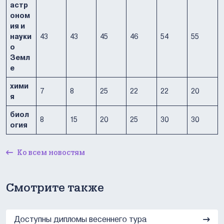
астр
оном
ия и
науки
43
43
45
46
54
55
о
Земл
е
хими
7
8
25
22
22
20
я
биол
8
15
20
25
30
30
огия
Ко всем новостям
Смотрите также
Доступны дипломы весеннего тура