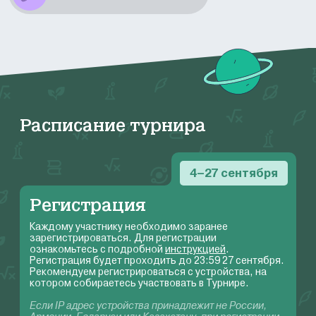
Расписание турнира
а
4–27 сентября
Регистрация
Каждому участнику необходимо заранее
М
зарегистрироваться. Для регистрации
п
ознакомьтесь с подробной
инструкцией
.
Регистрация будет проходить до 23:59 27 сентября.
В
Рекомендуем регистрироваться с устройства, на
котором собираетесь участвовать в Турнире.
Д
у
Если IP адрес устройства принадлежит не России,
о
В