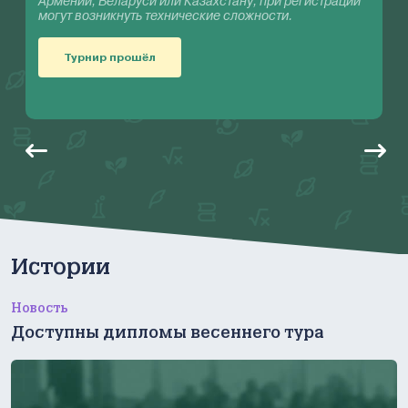
Армении, Беларуси или Казахстану, при регистрации
а
п
могут возникнуть технические сложности.
К
Турнир прошёл
Истории
Новость
Доступны дипломы весеннего тура