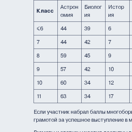
Астрон
Биолог
Истор
Класс
омия
ия
ия
≤6
44
39
6
7
44
42
7
8
59
45
9
9
57
42
10
10
60
34
12
11
63
34
17
Если участник набрал баллы многобор
грамотой за успешное выступление в 