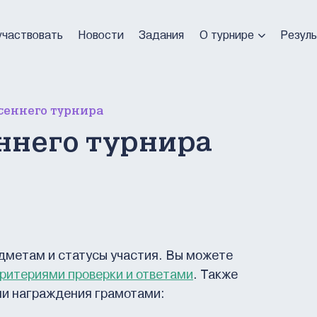
участвовать
Новости
Задания
О турнире
Резул
осеннего турнира
ннего турнира
дметам и статусы участия. Вы можете
ритериями проверки и ответами
. Также
ми награждения грамотами: